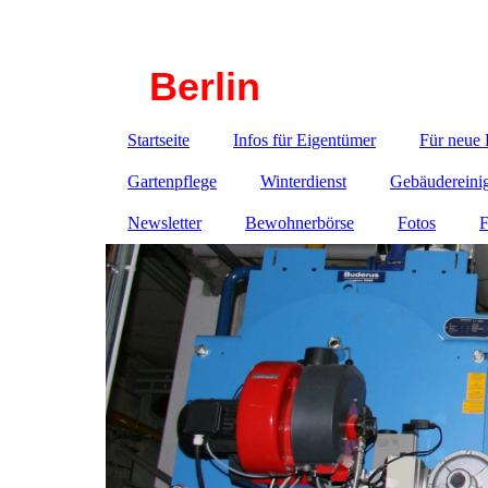
Haustechnik-Corbusierhaus
Berlin
Startseite
Infos für Eigentümer
Für neue
Gartenpflege
Winterdienst
Gebäudereini
Newsletter
Bewohnerbörse
Fotos
F