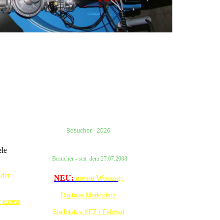
Besucher - 2026
ele
Besucher
- seit
dem
27.07.2008
der
NEU:
meine Wonung
Digitaler Marktplatz
r einen
Stellplätze KFZ / Fahrrad