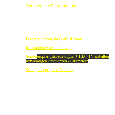
Sommerliche Fliegenplagen
Fernsehempfang im Corbusierhaus
Information Antennenanlage
Sender
empfangstabelle digital + HD - TV mit allen
notwendigen Frequenzen / Parametern
Strangbelegung der Telekom