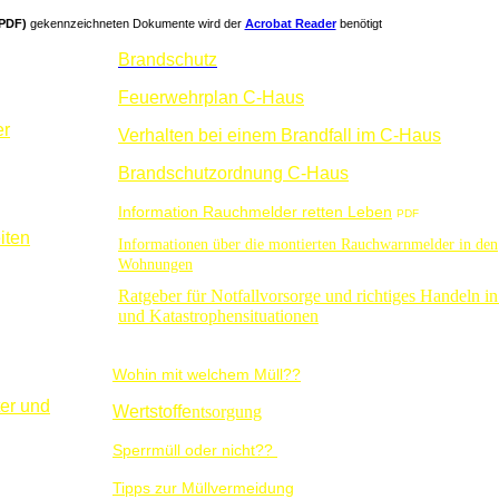
PDF)
gekennzeichneten Dokumente wird der
Acrobat Reader
benötigt
Brandschutz
Feuerwehrplan C-Haus
er
Verhalten bei einem Brandfall im C-Haus
Brandschutzordnung C-Haus
Information Rauchmelder retten Leben
PDF
iten
Informationen über die montierten Rauchwarnmelder in den
Wohnungen
Ratgeber für Notfallvorsorge und richtiges Handeln in
und Katastrophensituationen
Wohin mit welchem Müll??
er
und
Wertstoffe
ntsorgung
Sperrmüll oder nicht??
Tipps zur Müllvermeidung