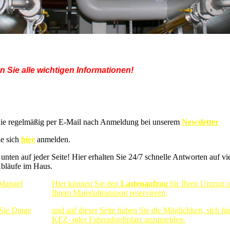
en Sie alle wichtigen Informationen!
 Foyer bestellen möchten, nutzen Sie bitte das
 Sie regelmäßig per E-Mail nach
Anmeldung bei
unserem
Newsletter
e sich
hier
anmelden.
nten auf jeder Seite! Hier erhalten Sie 24/7 schnelle Antworten auf vi
bläufe im Haus.
Mangel
Hier können Sie den
Lastenaufzug
für Ihren Umzug o
Ihrem Materialtransport reservieren,
 Sie Dinge
u
nd auf dieser Seite haben Sie die Möglichkeit, sich fü
KFZ- oder Fahrradstellplatz anzumelden.