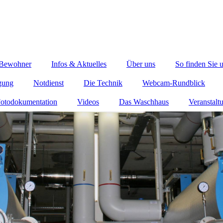
 Bewohner
Infos & Aktuelles
Über uns
So finden Sie 
gung
Notdienst
Die Technik
Webcam-Rundblick
otodokumentation
Videos
Das Waschhaus
Veranstalt