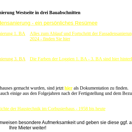
ierung Westseite in drei Bauabschnitten
densanierung - ein persönliches Resümee
nierung 1. BA
Alles zum Ablauf und Fortschritt der Fassadensanieru
2024 - finden Sie hier
anierung 3. BA
Die Farben der Loggien 1. BA - 3. BA sind hier hinterl
rhauses gemacht wurden, sind jetzt
hier
als Dokumentation zu finden.
 auch einige aus den Folgejahren nach der Fertigstellung und dem Bezu
chte der Haustechnik im Corbusierhaus - 1958 bis heute
inweisen besondere Aufmerksamkeit und geben sie diese ggf. 
Ihre Mieter weiter!