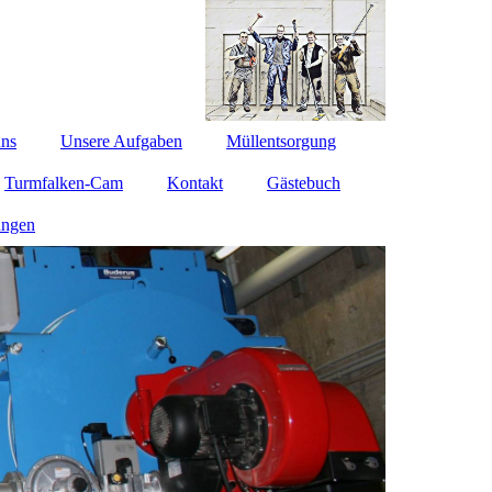
uns
Unsere Aufgaben
Müllentsorgung
Turmfalken-Cam
Kontakt
Gästebuch
ungen