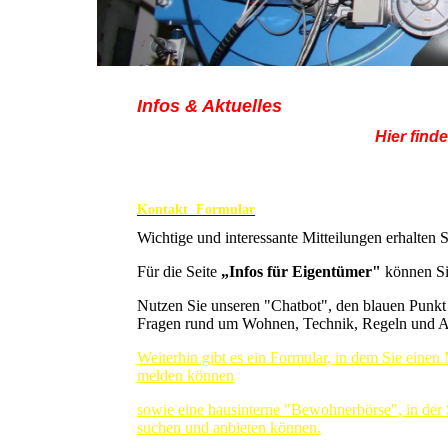
Infos & Aktuelles
Hier find
"Stillen Portier"
Falls Sie ein
Namensschild
für den
im
Kontakt Formular
Wichtige und interessante Mitteilungen erhalten
Für die Seite
„Infos für Eigentümer"
können Si
Nutzen Sie unseren "Chatbot", den blauen Punkt u
Fragen rund um Wohnen, Technik, Regeln und A
Weiterhin gibt es ein Formular, in dem Sie einen
melden
können
sowie eine hausinterne
"Bewohnerbörse"
, in der
suchen und anbieten können.