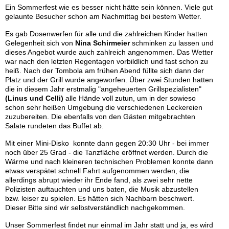
Ein Sommerfest wie es besser nicht hätte sein können. Viele gut
gelaunte Besucher schon am Nachmittag bei bestem Wetter.
Es gab Dosenwerfen für alle und die zahlreichen Kinder hatten
Gelegenheit sich von
Nina Schirmeier
schminken zu lassen und
dieses Angebot wurde auch zahlreich angenommen. Das Wetter
war nach den letzten Regentagen vorbildlich und fast schon zu
heiß. Nach der Tombola am frühen Abend füllte sich dann der
Platz und der Grill wurde angeworfen. Über zwei Stunden hatten
die in diesem Jahr erstmalig "angeheuerten Grillspezialisten"
(Linus und Celli)
alle Hände voll zutun, um in der sowieso
schon sehr heißen Umgebung die verschiedenen Leckereien
zuzubereiten. Die ebenfalls von den Gästen mitgebrachten
Salate rundeten das Buffet ab.
Mit einer Mini-Disko konnte dann gegen 20:30 Uhr - bei immer
noch über 25 Grad - die Tanzfläche eröffnet werden. Durch die
Wärme und nach kleineren technischen Problemen konnte dann
etwas verspätet schnell Fahrt aufgenommen werden, die
allerdings abrupt wieder ihr Ende fand, als zwei sehr nette
Polizisten auftauchten und uns baten, die Musik abzustellen
bzw. leiser zu spielen. Es hätten sich Nachbarn beschwert.
Dieser Bitte sind wir selbstverständlich nachgekommen.
Unser Sommerfest findet nur einmal im Jahr statt und ja, es wird