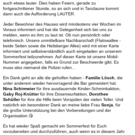
auch etwas lauter. Dies haben Feiern, gerade zu
fortgeschrittener Stunde, so an sich und in Tanzlaune kommt
dann auch die Aufforderung LAUTER.
Jeder Bewohner des Hauses wird mindestens vier Wochen im
Voraus informiert und hat die Gelegenheit sich bei uns zu
melden, wenn es ihm zu laut ist. Ob nun persönlich oder
telefonisch. Unsere unmittelbare Nachbarschaft (Flatowallee -
beide Seiten sowie die Heilsberger Allee) wird mit einer Karte
informiert und selbstverständlich auch eingeladen an unserem
Sommerfest teilzunehmen. Auf dieser Karte ist unsere Mobil-
Nummer angegeben, falls es Grund zur Beschwerde gibt. Es
muss also niemand die Polizei rufen...
Ein Dank geht an alle die geholfen haben -
Familie Lösch
, die
unter anderem wieder hervorragend die Bar gemeistert hat.
Nina Schirmeier
für ihre ausdauernde Kinder-Schminkaktion,
Gaby Roj-Knütter
für ihre Dosenwurfaktion,
Dorothee
Schüller
für ihre die Hilfe beim Vorspülen der vielen Teller. Und
natürlich ein besonderer Dank an meine liebe Frau
Sonja
, für
die große Unterstützung bei den Vorbereitungen und der
Organisation.😘
Es hat wieder Spaß gemacht ein Sommerfest für Euch
vorzubereiten und durchzuführen, auch wenn es in diesem Jahr