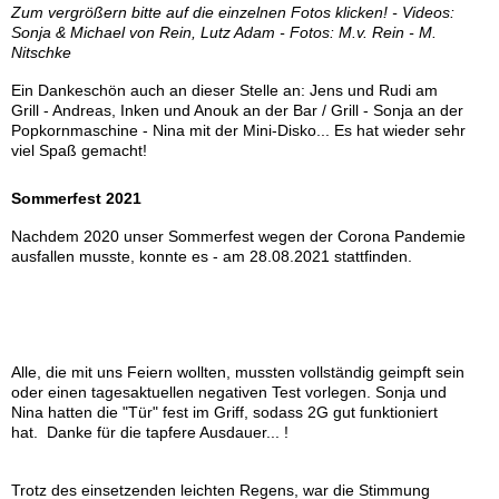
Zum vergrößern bitte auf die einzelnen Fotos klicken! - Videos:
Sonja & Michael von Rein, Lutz Adam - Fotos: M.v. Rein - M.
Nitschke
Ein Dankeschön auch an dieser Stelle an: Jens und Rudi am
Grill - Andreas, Inken und Anouk an der Bar / Grill - Sonja an der
Popkornmaschine - Nina mit der Mini-Disko... Es hat wieder sehr
viel Spaß gemacht!
Sommerfest 2021
Nachdem 2020 unser Sommerfest wegen der Corona Pandemie
ausfallen musste, konnte es - am 28.08.2021 stattfinden.
Grundvoraussetzung war selbstverständlich die geltende
Gesetzeslage in der Corona Pandemie.
Alle, die mit uns Feiern wollten, mussten vollständig geimpft sein
oder einen tagesaktuellen negativen Test vorlegen. Sonja und
Nina hatten die "Tür" fest im Griff, sodass 2G gut funktioniert
hat. Danke für die tapfere Ausdauer... !
Trotz des einsetzenden leichten Regens, war die Stimmung