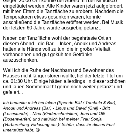
Gegen 20:00 Uhr konnte der Abend mit der Minidisco
eingeläutet werden. Alle Kinder waren jetzt aufgefordert,
mit Ihren Eltern die Tanzfläche zu erobern. Nachdem die
Temperaturen etwas gesunken waren, konnte
anschließend die Tanzfläche eröffnet werden. Bei Musik
der letzten 60 Jahre wurde ausgiebig getanzt.
Neben der Tanzfläche wohl der begehrteste Ort an
diesem Abend - die Bar - ! Inken, Anouk und Andreas
hatten alle Hände voll zu tun, die in großer Vielfalt
vorhandenen und gut gekühlten Getränke
auszuschenken.
Weil ich die Ruhe der Nachbarn und Bewohner des
Hauses nicht länger stören wollte, lief der letzte Titel um
ca. 01:30 Uhr. Einige hätten allerdings in dieser schönen
und lauen Sommernacht gerne noch weiter getanzt und
gefeiert...
Ich bedanke mich bei Inken (Spende Bild / Tombola & Bar),
Anouk und Andreas (Bar) - Linus und David (Grill) - Britt
(Lesestunde) - Nina (Kinderschminken) Jens und Olli
(Dosenwerfen) und natürlich bei meiner Frau Sonja
(Vorbereitung Verlosung etc.)! Schön, dass ihr dieses Fest
unterstützt habt.
😘