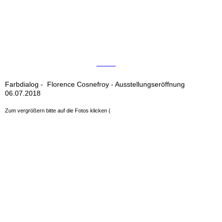
Video
Farbdialog - Florence Cosnefroy - Ausstellungseröffnung
06.07.2018
Zum vergrößern bitte auf die Fotos klicken (
Fotos: Michael Strauch, Wolfgang
Köhler und Jutta Heinz)