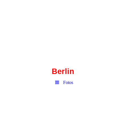
Haustechnik-
Corbusierhaus
Berlin
Fotos