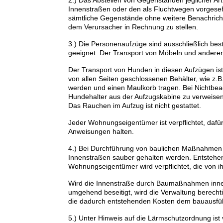
2.) Das Abstellen von Gegenständen jeglicher Ar
Innenstraßen oder den als Fluchtwegen vorgesehe
sämtliche Gegenstände ohne weitere Benachricht
dem Verursacher in Rechnung zu stellen.
3.) Die Personenaufzüge sind ausschließlich b
geeignet. Der Transport von Möbeln und anderen
Der Transport von Hunden in diesen Aufzügen ist n
von allen Seiten geschlossenen Behälter, wie z.B
werden und einen Maulkorb tragen. Bei Nichtbea
Hundehalter aus der Aufzugskabine zu verweisen
Das Rauchen im Aufzug ist nicht gestattet.
Jeder Wohnungseigentümer ist verpflichtet, dafü
Anweisungen halten.
4.) Bei Durchführung von baulichen Maßnahmen i
Innenstraßen sauber gehalten werden. Entstehend
Wohnungseigentümer wird verpflichtet, die von
Wird die Innenstraße durch Baumaßnahmen inner
umgehend beseitigt, wird die Verwaltung berecht
die dadurch entstehenden Kosten dem bauausfü
5.) Unter Hinweis auf die Lärmschutzordnung is