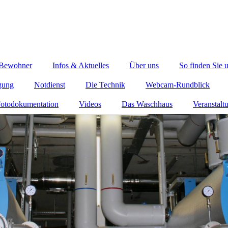
 Bewohner
Infos & Aktuelles
Über uns
So finden Sie 
gung
Notdienst
Die Technik
Webcam-Rundblick
otodokumentation
Videos
Das Waschhaus
Veranstalt