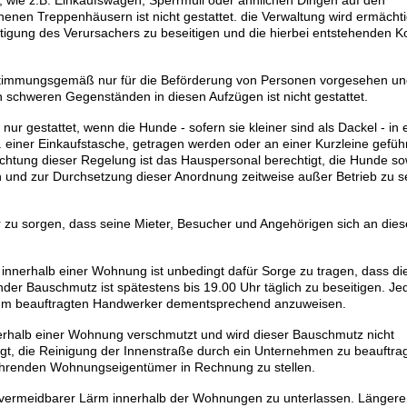
t, wie z.B. Einkaufswagen, Sperrmüll oder ähnlichen Dingen auf den
nen Treppenhäusern ist nicht gestattet. die Verwaltung wird ermächti
igung des Verursachers zu beseitigen und die hierbei entstehenden K
estimmungsgemäß nur für die Beförderung von Personen vorgesehen u
 schweren Gegenständen in diesen Aufzügen ist nicht gestattet.
ur gestattet, wenn die Hunde - sofern sie kleiner sind als Dackel - in
. einer Einkaufstasche, getragen werden oder an einer Kurzleine gefüh
chtung dieser Regelung ist das Hauspersonal berechtigt, die Hunde so
 und zur Durchsetzung dieser Anordnung zeitweise außer Betrieb zu s
r zu sorgen, dass seine Mieter, Besucher und Angehörigen sich an dies
nnerhalb einer Wohnung ist unbedingt dafür Sorge zu tragen, dass di
er Bauschmutz ist spätestens bis 19.00 Uhr täglich zu beseitigen. Je
 ihm beauftragten Handwerker dementsprechend anzuweisen.
halb einer Wohnung verschmutzt und wird dieser Bauschmutz nicht
igt, die Reinigung der Innenstraße durch ein Unternehmen zu beauftr
hrenden Wohnungseigentümer in Rechnung zu stellen.
t vermeidbarer Lärm innerhalb der Wohnungen zu unterlassen. Längere,