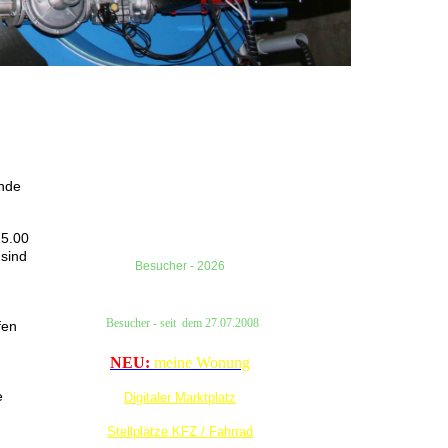
ende
15.00
 sind
Besucher - 2026
Besucher
- seit
dem
27.07.2008
fen
NEU:
meine Wonung
e
Digitaler Marktplatz
Stellplätze KFZ / Fahrrad