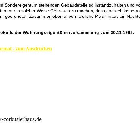
e im Sondereigentum stehenden Gebäudeteile so instandzuhalten und v
tum nur in solcher Weise Gebrauch zu machen, dass dadurch keinem 
m geordneten Zusammenleben unvermeidliche Maß hinaus ein Nachte
otokolls der Wohnungseigentümerversammlung vom 30.11.1983.
ormat - zum Ausdrucken
k-corbusierhaus.de