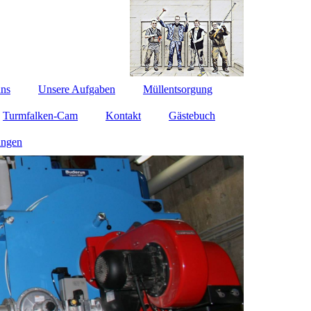
uns
Unsere Aufgaben
Müllentsorgung
Turmfalken-Cam
Kontakt
Gästebuch
ungen