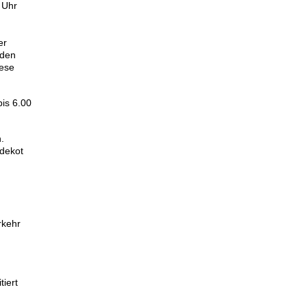
 Uhr
er
nden
iese
is 6.00
.
ndekot
rkehr
iert