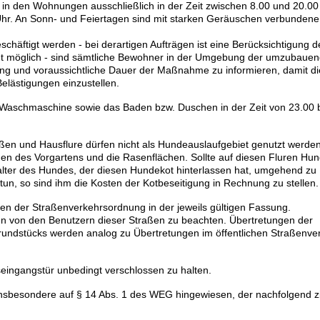
in den Wohnungen ausschließlich in der Zeit zwischen 8.00 und 20.00
r. An Sonn- und Feiertagen sind mit starken Geräuschen verbundene
häftigt werden - bei derartigen Aufträgen ist eine Berücksichtigung d
ht möglich - sind sämtliche Bewohner in der Umgebung der umzubaue
ng und voraussichtliche Dauer der Maßnahme zu informieren, damit d
elästigungen einzustellen.
r Waschmaschine sowie das Baden bzw. Duschen in der Zeit von 23.00 b
ßen und Hausflure dürfen nicht als Hundeauslaufgebiet genutzt werden
hen des Vorgartens und die Rasenflächen. Sollte auf diesen Fluren Hu
alter des Hundes, der diesen Hundekot hinterlassen hat, umgehend zu
 tun, so sind ihm die Kosten der Kotbeseitigung in Rechnung zu stellen.
gen der Straßenverkehrsordnung in der jeweils gültigen Fassung.
n von den Benutzern dieser Straßen zu beachten. Übertretungen der
undstücks werden analog zu Übertretungen im öffentlichen Straßenve
useingangstür unbedingt verschlossen zu halten.
insbesondere auf § 14 Abs. 1 des WEG hingewiesen, der nachfolgend zit