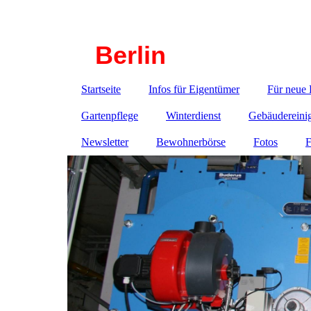
Haustechnik-Corbusierhaus
Berlin
Startseite
Infos für Eigentümer
Für neue
Gartenpflege
Winterdienst
Gebäudereini
Newsletter
Bewohnerbörse
Fotos
F