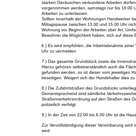
starken Geräuschen verbundene Arbeiten dürfen 
vorgenommen werden, samstags nur bis 18.00 Uh
Arbeiten zu unterlassen.
Sollten innerhalb der Wohnungen Handwerker besc
Mittagspause zwischen 13.00 und 15.00 Uhr nic
Wohnung vor Beginn der Arbeiten über Art, Umfa
Bewohner die Möglichkeit haben, sich auf diese B
6.) Es wird empfohlen, die Inbetriebnahme eine
Uhr zu vermeiden.
7.) Das gesamte Grundstück sowie die Innenstra
Hierzu gehören selbstverständlich auch die Fläc
gefunden werden, so ist dieser vom jeweiligen H
beseitigen. Weigert sich der Hundehalter dies zu
8.) Die Zufahrtstraßen des Grundstücks unterlie
Dementsprechend sind sämtliche Verkehrszeiche
Straßenverkehrsordnung auf den Straßen des Gr
polizeilich verfolgt.
9.) In der Zeit von 22.00 bis 6.00 Uhr ist die Ha
Zur Vervollständigung dieser Vereinbarung wird 
wird: