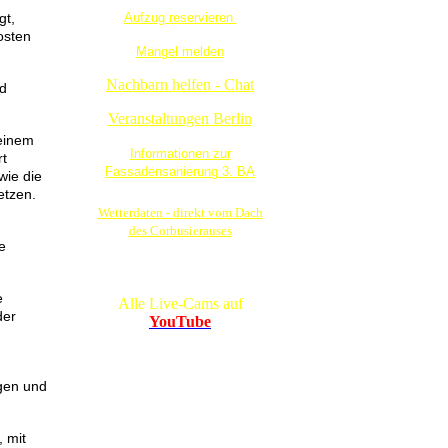
Aufzug reservieren
gt,
osten
Mangel melden
Nachbarn helfen - Chat
nd
Veranstaltungen Berlin
 einem
Informationen zur
rt
Fassadensanierung 3. BA
wie die
etzen.
Wetterdaten - direkt vom Dach
des Corbusierauses
e
e
Alle Live-Cams auf
der
YouTube
agen und
 mit