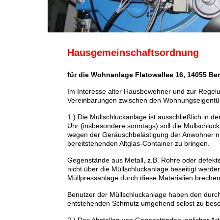
Hausgemeinschaftsordnung
f
ür die Wohnanlage Flatowallee 16, 14055 Ber
Im Interesse alter Hausbewohner und zur Regel
Vereinbarungen zwischen den Wohnungseigentüm
1.) Die Müllschluckanlage ist ausschließlich in 
Uhr (insbesondere sonntags) soll die Müllschluc
wegen der Geräuschbelästigung der Anwohner nich
bereitstehenden Altglas-Container zu bringen.
Gegenstände aus Metall, z.B. Rohre oder defekt
nicht über die Müllschluckanlage beseitigt werden
Müllpressanlage durch diese Materialien breche
Benutzer der Müllschluckanlage haben den durch
entstehenden Schmutz umgehend selbst zu besei