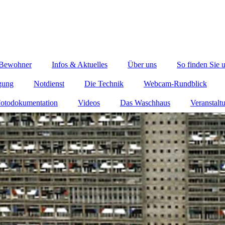
 Bewohner
Infos & Aktuelles
Über uns
So finden Sie 
gung
Notdienst
Die Technik
Webcam-Rundblick
otodokumentation
Videos
Das Waschhaus
Veranstalt