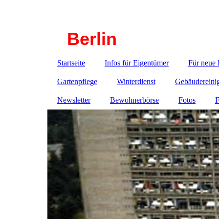
Haustechnik-Corbusierhaus
Berlin
Startseite
Infos für Eigentümer
Für neue
Gartenpflege
Winterdienst
Gebäudereini
Newsletter
Bewohnerbörse
Fotos
F