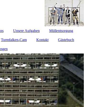
uns
Unsere Aufgaben
Müllentsorgung
Turmfalken-Cam
Kontakt
Gästebuch
ungen