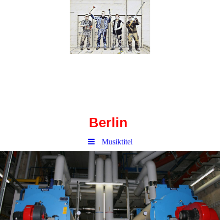
Haustechnik-
Corbusierhaus
Berlin
Musiktitel