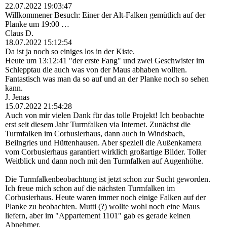
22.07.2022
19:03:47
Willkommener Besuch: Einer der Alt-Falken gemütlich auf der
Planke um 19:00 …
Claus D.
18.07.2022
15:12:54
Da ist ja noch so einiges los in der Kiste.
Heute um 13:12:41 "der erste Fang" und zwei Geschwister im
Schlepptau die auch was von der Maus abhaben wollten.
Fantastisch was man da so auf und an der Planke noch so sehen
kann.
J. Jenas
15.07.2022
21:54:28
Auch von mir vielen Dank für das tolle Projekt! Ich beobachte
erst seit diesem Jahr Turmfalken via Internet. Zunächst die
Turmfalken im Corbusierhaus, dann auch in Windsbach,
Beilngries und Hüttenhausen. Aber speziell die Außenkamera
vom Corbusierhaus garantiert wirklich großartige Bilder. Toller
Weitblick und dann noch mit den Turmfalken auf Augenhöhe.
Die Turmfalkenbeobachtung ist jetzt schon zur Sucht geworden.
Ich freue mich schon auf die nächsten Turmfalken im
Corbusierhaus. Heute waren immer noch einige Falken auf der
Planke zu beobachten. Mutti (?) wollte wohl noch eine Maus
liefern, aber im "Appartement 1101" gab es gerade keinen
Abnehmer.