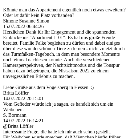
Könnte man das Appartement eigentlich noch etwas erweitern?
Oder ist dafür kein Platz vorhanden?
Simone Susanne Simon
15.07.2022
06:44:26
Herzlichen Dank für Ihr Engagement und die spannenden
Einblicke ins "Apartment 1101". Es hat uns große Freude
bereitet, Familie Falke begleiten zu dürfen und dabei einiges
über diese wunderschönen Tiere zu lernen - nicht zuletzt durch
das Turmfalken-Tagebuch, in dem man besondere Momente
noch einmal nachlesen konnte. Auch die verschiedenen
Kameraperspektiven, der Nachtsichtmodus und die Tonspur
haben dazu beigetragen, die Nistsaison 2022 zu einem
unvergesslichen Erlebnis zu machen.
Liebe Grüße aus dem Vogelsberg in Hessen. :)
Britta Löffler
14.07.2022
20:15:01
Vom Gefieder würde ich ja sagen, es handelt sich um ein
Weibchen.
S. Bormann
14.07.2022
16:14:21
@Britta Löffler
Interessante Frage, die hatte ich mir auch schon gestellt.
Für Weibchen würde sprechen, daß Männchen häufig früher