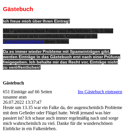
Gästebuch
Ich freue mich über Ihren Eintrag!
Mit * gekennzeichnete Felder sind Pflichtfelder: Die E-Mail
Adresse wird nicht veröffentlicht. Grundlage ist die
Datenschutzerklärung
dieser Seiten.
Da es immer wieder Probleme mit Spameinträgen gibt,
werden Einträge in das Gästebuch erst nach einer Prüfung
freigegeben. Ich behalte mir das Recht vor, Einträge nicht
zu veröffentlichen!
Gästebuch
651 Einträge auf 66 Seiten
Ins Gästebuch eintragen
susanne aran
26.07.2022
13:37:47
Heute um 13.35 war ein Falke da, der augenscheinlich Probleme
mit dem Gefieder oder Flügel hatte. Weiß jemand was hier
passiert ist? Ich schaue auch immer regelmäßig nach und sorge
mich wahrscheinlich zu viel. Danke für die wunderschönen
Einblicke in ein Falkenleben.