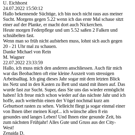
U. Eichhorst
24.07.2022
15:50:12
Hallo bekennende Süchtige, ich bin noch nicht raus aus meiner
Sucht. Morgens gegen 5.22 wenn ich das erste Mal schaue sitzt
einer auf der Planke, er macht dort auch Nickerchen.
Heute morgen Federpflege und um 5.52 saßen 2 Falken und
schnäbelten fast.
Wenn man so früh nicht aufstehen muss, lohnt sich auch gegen
20 - 21 Uhr mal zu schauen.
Danke Michael von Rein
M. Wagner
22.07.2022
23:33:59
Hallo, ich muss mich den anderen anschliessen. Auch für mich
war das Beobachten oft eine kleine Auszeit vom stressigen
Arbeitsalltag. Ich ging dieses Jahr sogar mit dem letzten Blick
ins Netz und in den Kasten zu Bett und stand mit ihnen auf. Das
wurde fast zur Sucht. Super, dass Sie uns das wieder ermöglicht
haben! Ich freue mich schon wieder auf das nächste Jahr und ich
hoffe, auch weiterhin einen der Vögel nochmal kurz am
Geburtsort rasten zu sehen. Vielleicht fliegt ja sogar einmal einer
von Ihnen über meinen Kopf... ich wünsche allen 8 ein
gesundes und langes Leben! Und Ihnen eine gesunde Zeit, bis
zum nächsten Frühjahr! Alles Gute und Gruss aus der City-
West!
Zenaida D.