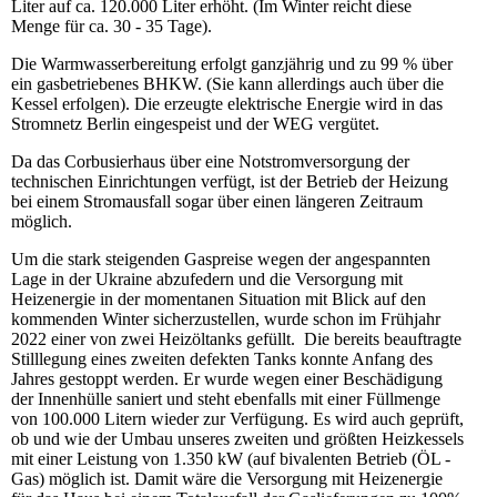
Liter auf ca. 120.000 Liter erhöht. (Im Winter reicht diese
Menge für ca. 30 - 35 Tage).
Die Warmwasserbereitung erfolgt ganzjährig und zu 99 % über
ein gasbetriebenes BHKW. (Sie kann allerdings auch über die
Kessel erfolgen). Die erzeugte elektrische Energie wird in das
Stromnetz Berlin eingespeist und der WEG vergütet.
Da das Corbusierhaus über eine Notstromversorgung der
technischen Einrichtungen verfügt, ist der Betrieb der Heizung
bei einem Stromausfall sogar über einen längeren Zeitraum
möglich.
Um die stark steigenden Gaspreise wegen der angespannten
Lage in der Ukraine abzufedern und die Versorgung mit
Heizenergie in der momentanen Situation mit Blick auf den
kommenden Winter sicherzustellen, wurde schon im Frühjahr
2022 einer von zwei Heizöltanks gefüllt. Die bereits beauftragte
Stilllegung eines zweiten defekten Tanks konnte Anfang des
Jahres gestoppt werden. Er wurde wegen einer Beschädigung
der Innenhülle saniert und steht ebenfalls mit einer Füllmenge
von 100.000 Litern wieder zur Verfügung. Es wird auch geprüft,
ob und wie der Umbau unseres zweiten und größten Heizkessels
mit einer Leistung von 1.350 kW (auf bivalenten Betrieb (ÖL -
Gas) möglich ist. Damit wäre die Versorgung mit Heizenergie